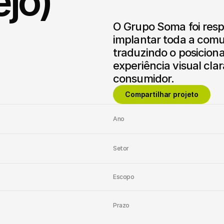
ejo)
O Grupo Soma foi resp
implantar toda a comun
traduzindo o posicio
experiência visual cla
consumidor.
Compartilhar projeto
Ano
Setor
Escopo
Prazo